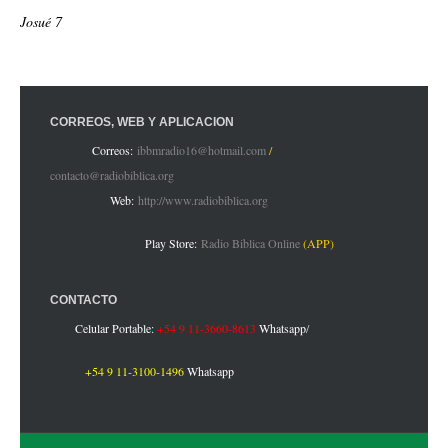
Josué 7
CORREOS, WEB Y APLICACIÓN
Correos:
ibbmradio16@hotmail.com
/
contacto@radiobiblica.org
Web:
http://www.radiobiblica.org
Play Store:
Radio Biblica Online
(APP)
CONTACTO
Celular Portable:
+54 9 11-3660-8613
Whatsapp
/
+54 9 11-3100-1496
Whatsapp