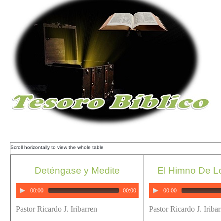
Deténgase y Medite
El Himno De L
00:00
00:00
00:00
Pastor Ricardo J. Iribarren
Pastor Ricardo J. Iriba