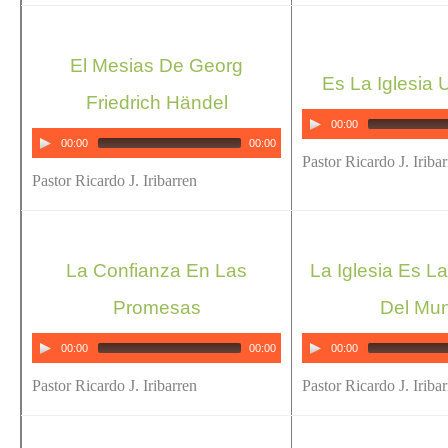
El Mesias De Georg
Es La Iglesia U
Friedrich Händel
00:00
00:00
00:00
Pastor Ricardo J. Iriba
Pastor Ricardo J. Iribarren
La Confianza En Las
La Iglesia Es L
Promesas
Del Mu
00:00
00:00
00:00
Pastor Ricardo J. Iribarren
Pastor Ricardo J. Iriba