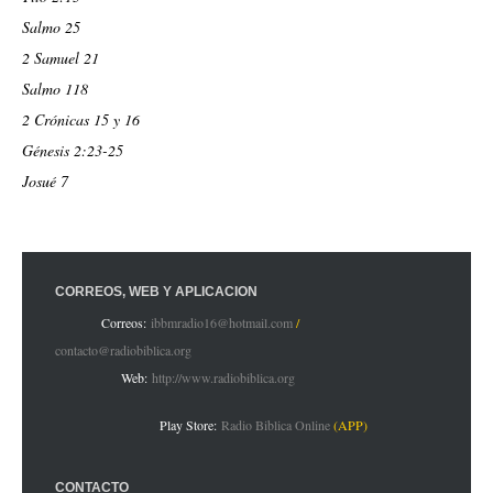
Salmo 25
2 Samuel 21
Salmo 118
2 Crónicas 15 y 16
Génesis 2:23-25
Josué 7
CORREOS, WEB Y APLICACIÓN
Correos:
ibbmradio16@hotmail.com
/
contacto@radiobiblica.org
Web:
http://www.radiobiblica.org
Play Store:
Radio Biblica Online
(APP)
CONTACTO