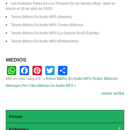
Los Hallados Fieles En Los Tiempos De Su Venida (Msje. dado en
Morón el 30 de abril de 2005)
Tesoro Bíblico En Audio MP3 (Nuevos)
Tesoro Bíblico En Audio MP3 (Textos Bíblicos)
Tesoro Bíblico En Audio MP3 (La Oración En El Espíritu)
Tesoro Bíblico En Audio MP3 (Reflexiones)
MEDIOS
W
F
Pi
T
S
h
a
nt
wi
h
Más en esta categoría:
« Tesoro Bíblico En Audio MP3 (Textos Bíblicos)
at
c
er
tt
ar
Mensajes Por Citas Bíblicas En Audio MP3 »
volver arriba
s
e
e
er
e
A
b
st
p
o
Portada
p
o
Reflexiones