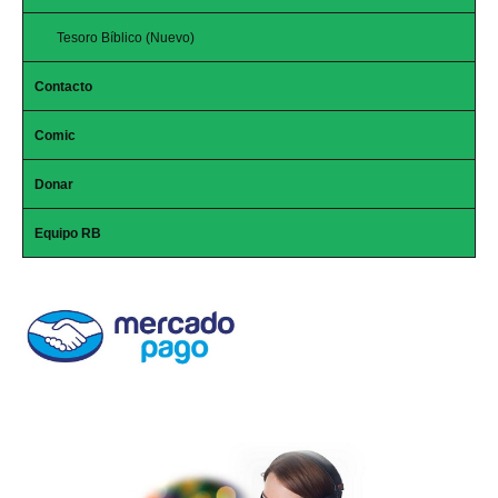
Tesoro Bíblico (Nuevo)
Contacto
Comic
Donar
Equipo RB