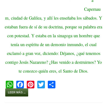
a
Capernau
m, ciudad de Galilea, y allí les enseñaba los sábados. Y
estaban fuera de sí de su doctrina, porque su palabra era
con potestad. Y estaba en la sinagoga un hombre que
tenía un espíritu de un demonio inmundo, el cual
exclamó a gran voz, diciendo: Déjanos, ¿qué tenemos
contigo Jesús Nazareno? ¿Has venido a destruirnos? Yo
te conozco quién eres, el Santo de Dios.
W
F
Pi
T
S
h
a
nt
wi
h
LEER MÁS ...
at
c
er
tt
ar
s
e
e
er
e