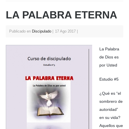
s
e
e
er
e
LA PALABRA ETERNA
A
b
st
p
o
p
o
Publicado en
Discipulado
17 Ago 2017
k
La Palabra
de Dios es
por Usted
Estudio #5
¿Qué es “el
sombrero de
autoridad”
en su vida?
Aquellos que