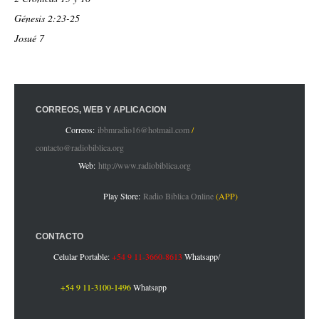
Génesis 2:23-25
Josué 7
CORREOS, WEB Y APLICACIÓN
Correos:
ibbmradio16@hotmail.com
/
contacto@radiobiblica.org
Web:
http://www.radiobiblica.org
Play Store:
Radio Biblica Online
(APP)
CONTACTO
Celular Portable:
+54 9 11-3660-8613
Whatsapp
/
+54 9 11-3100-1496
Whatsapp