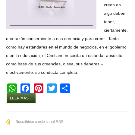
creen en
algo deben
tener,
ciertamente,
una razón concerniente a esa creencia y para creer. Tanto
como hay estándares en el mundo de negocios, en el gobierno
o en la educación, el Cristiano necesita un estándar absoluto
como base de sus creencias, o sea, sus deberes –
efectivamente: su conducta completa.
W
F
Pi
T
S
h
a
nt
wi
h
LEER MÁS ...
at
c
er
tt
ar
s
e
e
er
e
Suscribirse a este canal RSS
A
b
st