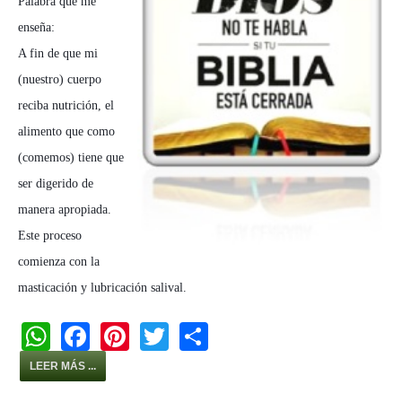
Palabra que me
enseña:
A fin de que mi
(nuestro) cuerpo
reciba nutrición, el
alimento que como
(comemos) tiene que
ser digerido de
manera apropiada.
Este proceso
comienza con la
masticación y lubricación salival.
W
F
Pi
T
S
h
a
nt
wi
h
LEER MÁS ...
at
c
er
tt
ar