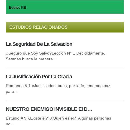
Equipo RB
ESTUDIOS RELACIONADOS
La Seguridad De La Salvación
El
¿Seguro que Soy Salvo?Lección N° 1 Decididamente,
¿Po
Satanás busca la manera...
La
La Justificación Por La Gracia
Des
Romanos 5:1 «Justificados, pues, por la fe, tenemos paz
Cri
para...
El
NUESTRO ENEMIGO INVISIBLE El D…
Mi
Estudio # 9 ¿Existe él? ¿Quién es él? Algunas personas
“Ba
no...