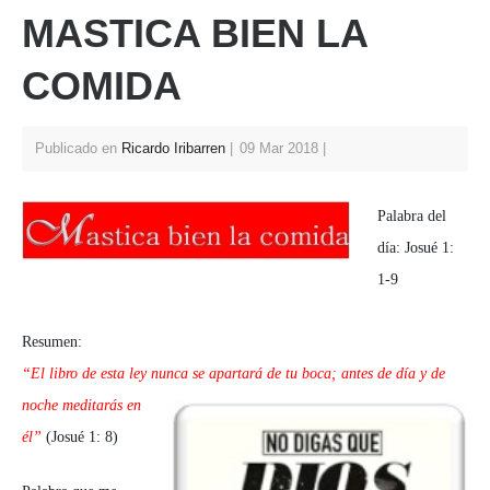
MASTICA BIEN LA
A
b
st
p
o
COMIDA
p
o
k
Publicado en
Ricardo Iribarren
09 Mar 2018
Palabra del
día: Josué 1:
1-9
Resumen:
“El libro de esta ley nunca se apartará de tu boca; antes de día y de
noche
meditarás en
él”
(Josué 1: 8)