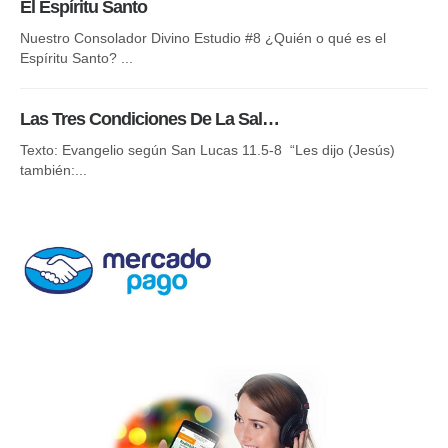
El Espíritu Santo
La
Nuestro Consolador Divino Estudio #8 ¿Quién o qué es el
Espíritu Santo? ...
Y M
una
Las Tres Condiciones De La Sal…
El
Texto: Evangelio según San Lucas 11.5-8 “Les dijo (Jesús)
también:...
¿Po