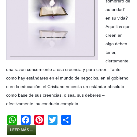
sombrero de
autoridad”
en su vida?
Aquellos que
creen en
algo deben
tener,
ciertamente,
una razón concerniente a esa creencia y para creer. Tanto
como hay estándares en el mundo de negocios, en el gobierno
o en la educación, el Cristiano necesita un estándar absoluto
como base de sus creencias, o sea, sus deberes –
efectivamente: su conducta completa.
W
F
Pi
T
S
h
a
nt
wi
h
LEER MÁS ...