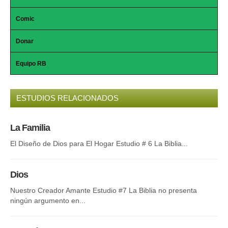
Comic
Donar
Equipo RB
ESTUDIOS RELACIONADOS
La Familia
El
El Diseño de Dios para El Hogar Estudio # 6 La Biblia...
Dis
dis
Dios
La
Nuestro Creador Amante Estudio #7 La Biblia no presenta
ningún argumento en...
Des
Cri