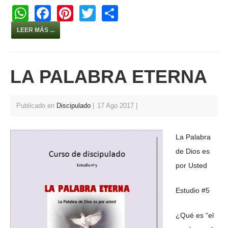
W
F
Pi
T
S
h
a
nt
wi
h
LEER MÁS ...
at
c
er
tt
ar
s
e
e
er
e
LA PALABRA ETERNA
A
b
st
p
o
p
o
Publicado en
Discipulado
17 Ago 2017
k
La Palabra
de Dios es
por Usted
Estudio #5
¿Qué es “el