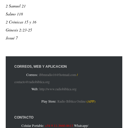
2 Samuel 21
Salmo 118
2 Crónicas 15 y 16
Génesis 2:23-25
Josué 7
CORREOS, WEB Y APLICACIÓN
Correos:
ibbmradio16@hotmail.com
/
contacto@radiobiblica.org
Web:
http://www.radiobiblica.org
Play Store:
Radio Biblica Online
(APP)
CONTACTO
Celular Portable:
+54 9 11-3660-8613
Whatsapp
/