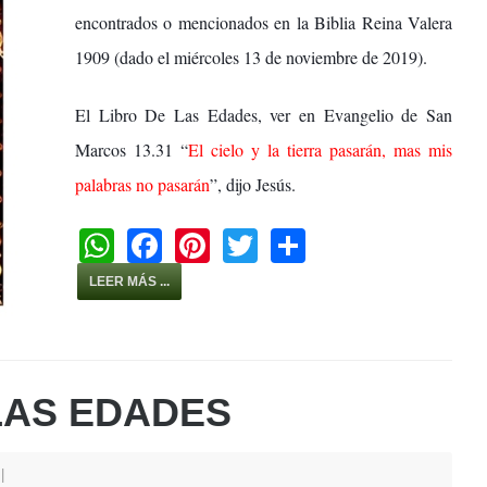
encontrados o mencionados en la Biblia Reina Valera
1909 (dado el miércoles 13 de noviembre de 2019).
El Libro De Las Edades, ver en Evangelio de San
Marcos 13.31 “
El cielo y la tierra pasarán, mas mis
palabras no pasarán
”, dijo Jesús.
W
F
Pi
T
S
h
a
nt
wi
h
LEER MÁS ...
at
c
er
tt
ar
s
e
e
er
e
A
b
st
LAS EDADES
p
o
p
o
1
k