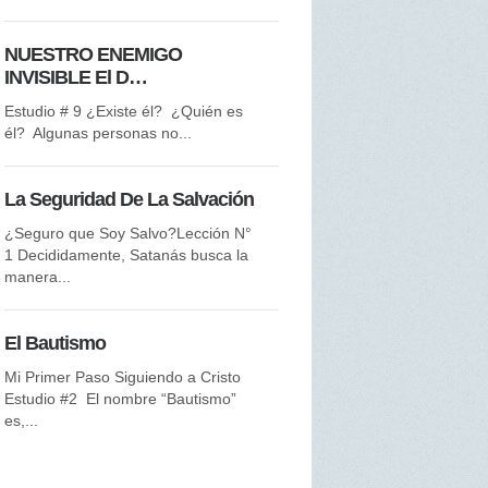
Santo? ...
NUESTRO ENEMIGO
La Palabra Eterna
INVISIBLE El D…
La Palabra de Dios es por Us
Estudio # 9 ¿Existe él? ¿Quién es
Estudio #5 ¿Qué es “el...
él? Algunas personas no...
El Gran Mandamiento
La Seguridad De La Salvación
Discípulos de Cristo El gran
¿Seguro que Soy Salvo?Lección N°
compromiso Propósito del
1 Decididamente, Satanás busca la
discipulado ...
manera...
La Iglesia
El Bautismo
Y Mí Relación con Ella Estudi
Mi Primer Paso Siguiendo a Cristo
Este Estudio trata sobre una...
Estudio #2 El nombre “Bautismo”
es,...