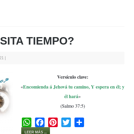
SITA TIEMPO?
021
Versículo clave:
Encomienda á Jehová tu camino, Y espera en él; y
«
él hará
»
(Salmo 37:5)
W
F
Pi
T
S
h
a
nt
wi
h
LEER MÁS ...