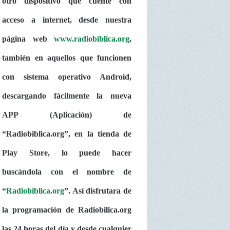
otro dispositivo que cuente con
acceso a internet, desde nuestra
página web
www.radiobiblica.org
,
también en aquellos que funcionen
con sistema operativo Android,
descargando fácilmente la nueva
APP (Aplicación) de
“Radiobiblica.org”, en la tienda de
Play Store, lo puede hacer
buscándola con el nombre de
“
Radiobiblica.org
”. Así disfrutara de
la programación de Radiobilica.org
las 24 horas del día y desde cualquier