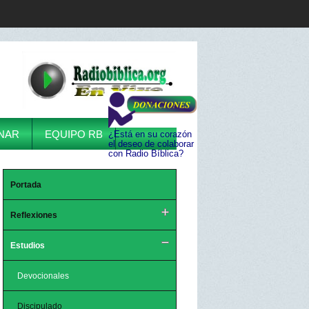
NAR
EQUIPO RB
¿Está en su corazón
el deseo de colaborar
con Radio Bíblica?
Portada
Reflexiones
Estudios
Devocionales
Discipulado