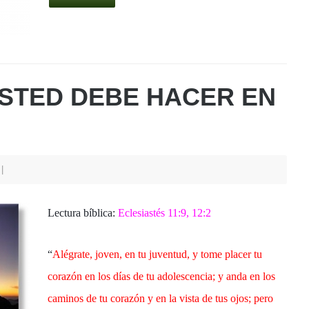
at
c
er
tt
ar
s
e
e
er
e
A
b
st
p
o
STED DEBE HACER EN
p
o
k
9
Lectura bíblica:
Eclesiastés 11:9, 12:2
“
Alégrate, joven, en tu juventud, y tome placer tu
corazón en los días de tu adolescencia; y anda en los
caminos de tu corazón y en la vista de tus ojos; pero