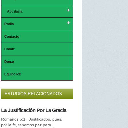
Apostasía
Radio
Contacto
Comic
Donar
Equipo RB
ESTUDIOS RELACIONADOS
La Justificación Por La Gracia
El Espíritu Santo
Romanos 5:1 «Justificados, pues,
Nuestro Consolador Divino Es
por la fe, tenemos paz para...
#8 ¿Quién o qué es el Espírit