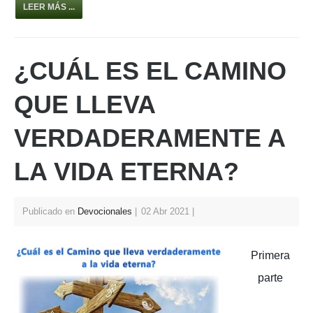
h
a
nt
wi
h
LEER MÁS ...
at
c
er
tt
ar
s
e
e
er
e
¿CUÁL ES EL CAMINO
A
b
st
p
o
QUE LLEVA
p
o
VERDADERAMENTE A
k
LA VIDA ETERNA?
Publicado en
Devocionales
02 Abr 2021
Primera
parte