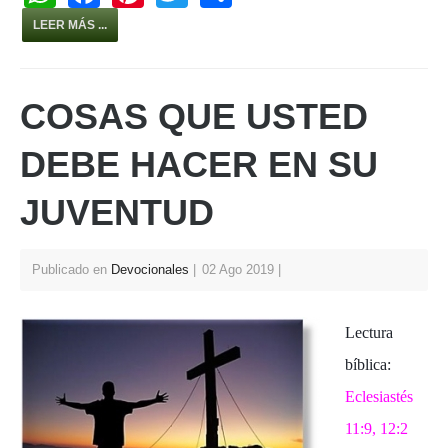
h
a
nt
wi
h
LEER MÁS ...
at
c
er
tt
ar
s
e
e
er
e
COSAS QUE USTED
A
b
st
p
o
DEBE HACER EN SU
p
o
JUVENTUD
k
Publicado en
Devocionales
02 Ago 2019
Lectura
bíblica:
Eclesiastés
11:9, 12:2