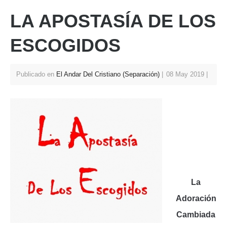
s
e
e
er
e
LA APOSTASÍA DE LOS
A
b
st
p
o
ESCOGIDOS
p
o
k
Publicado en
El Andar Del Cristiano (Separación)
08 May 2019
La
Adoración
Cambiada