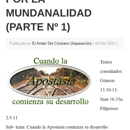
p
o
MUNDANALIDAD
k
(PARTE Nº 1)
Publicado en
El Andar Del Cristiano (Separación)
02 Abr 2021
Textos
consultados:
Génesis
13.10-13;
Juan 16.33a;
Filipenses
2.5-11
Sub- tema:
Cuando la
Apostasía
comienza su desarrollo