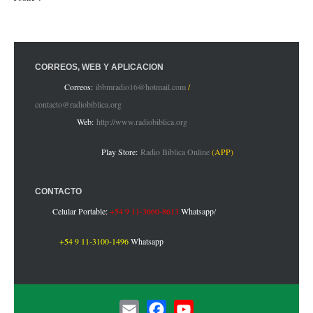
CORREOS, WEB Y APLICACIÓN
Correos:
ibbmradio16@hotmail.com
/
contacto@radiobiblica.org
Web:
http://www.radiobiblica.org
Play Store:
Radio Biblica Online
(APP)
CONTACTO
Celular Portable:
+54 9 11-3660-8613
Whatsapp
/
+54 9 11-3100-1496
Whatsapp