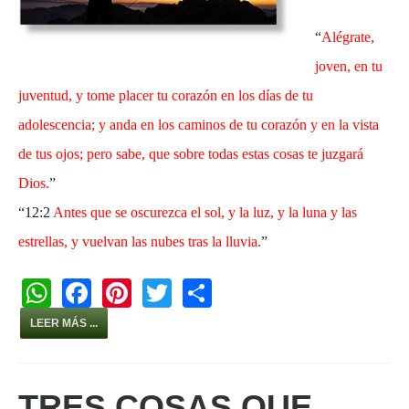
“
Alégrate,
joven, en tu
juventud, y tome placer tu corazón en los días de tu
adolescencia; y anda en los caminos de tu corazón y en la vista
de tus ojos; pero sabe, que sobre todas estas cosas te juzgará
Dios.
”
“12:2
Antes que se oscurezca el sol, y la luz, y la luna y las
estrellas, y vuelvan las nubes tras la lluvia.
”
W
F
Pi
T
S
h
a
nt
wi
h
LEER MÁS ...
at
c
er
tt
ar
s
e
e
er
e
TRES COSAS QUE
A
b
st