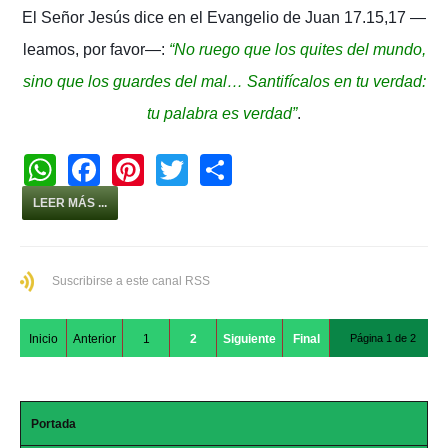
El Señor Jesús dice en el Evangelio de Juan 17.15,17 —
leamos, por favor—:
“No ruego que los quites del mundo,
sino que los guardes del mal… Santifícalos en tu verdad:
tu palabra es verdad”
.
W
F
Pi
T
S
h
a
nt
wi
h
LEER MÁS ...
at
c
er
tt
ar
s
e
e
er
e
Suscribirse a este canal RSS
A
b
st
p
o
Inicio
Anterior
1
2
Siguiente
Final
Página 1 de 2
p
o
k
Portada