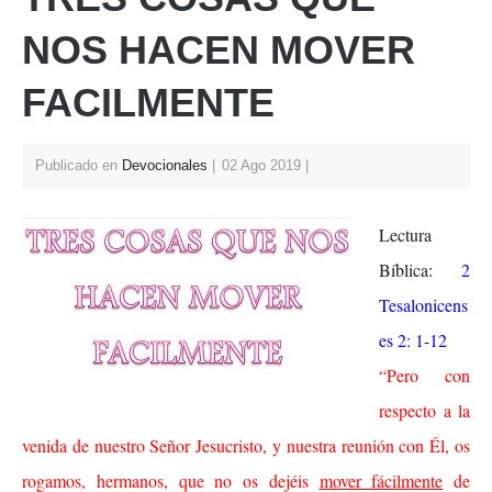
p
o
NOS HACEN MOVER
p
o
FACILMENTE
k
Publicado en
Devocionales
02 Ago 2019
Lectura
Bíblica:
2
Tesalonicens
es 2: 1-12
“Pero con
respecto a la
venida de nuestro Señor Jesucristo, y nuestra reunión con Él, os
rogamos, hermanos, que no os dejéis
mover fácilmente
de