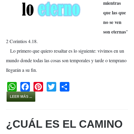
mientras
que las que
no se ven
son eternas
"
2 Corintios 4.18.
Lo primero que quiero resaltar es lo siguiente: vivimos en un
mundo donde todas las cosas son temporales y tarde o temprano
llegarán a su fin.
W
F
Pi
T
S
h
a
nt
wi
h
LEER MÁS ...
at
c
er
tt
ar
s
e
e
er
e
¿CUÁL ES EL CAMINO
A
b
st
p
o