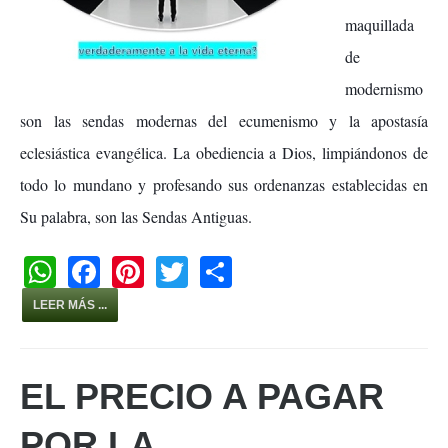
maquillada
de
modernismo
son las sendas modernas del ecumenismo y la apostasía
eclesiástica evangélica. La obediencia a Dios, limpiándonos de
todo lo mundano y profesando sus ordenanzas establecidas en
Su palabra, son las Sendas Antiguas.
W
F
Pi
T
S
h
a
nt
wi
h
LEER MÁS ...
at
c
er
tt
ar
s
e
e
er
e
EL PRECIO A PAGAR
A
b
st
p
o
POR LA