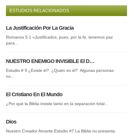
ESTUDIOS RELACIONADOS
La Justificación Por La Gracia
La
Romanos 5:1 «Justificados, pues, por la fe, tenemos paz
Y M
para...
una
NUESTRO ENEMIGO INVISIBLE El D…
La
Estudio # 9 ¿Existe él? ¿Quién es él? Algunas personas
Des
no...
Cri
El Cristiano En El Mundo
El
¿Por qué la Biblia insiste tanto en la separación total...
Nue
Esp
Dios
El
Nuestro Creador Amante Estudio #7 La Biblia no presenta