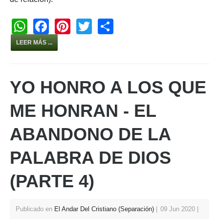
W
F
Pi
T
S
h
a
nt
wi
h
LEER MÁS ...
at
c
er
tt
ar
s
e
e
er
e
YO HONRO A LOS QUE
A
b
st
p
o
ME HONRAN - EL
p
o
ABANDONO DE LA
k
PALABRA DE DIOS
(PARTE 4)
Publicado en
El Andar Del Cristiano (Separación)
09 Jun 2020