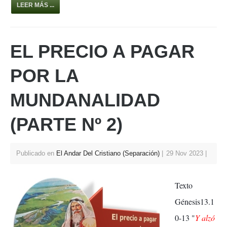
h
a
nt
wi
h
LEER MÁS ...
at
c
er
tt
ar
s
e
e
er
e
EL PRECIO A PAGAR
A
b
st
p
o
POR LA
p
o
MUNDANALIDAD
k
(PARTE Nº 2)
Publicado en
El Andar Del Cristiano (Separación)
29 Nov 2023
Texto
Génesis13.1
0-13 "
Y alzó