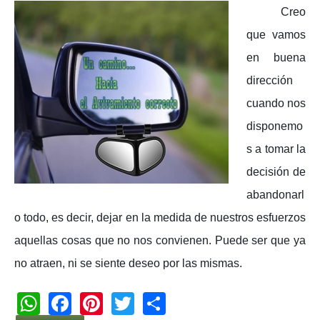
Creo
que vamos
en buena
dirección
cuando nos
disponemo
s a tomar la
decisión de
abandonarl
o todo, es decir, dejar en la medida de nuestros esfuerzos
aquellas cosas que no nos convienen. Puede ser que ya
no atraen, ni se siente deseo por las mismas.
W
F
Pi
T
S