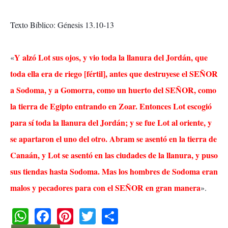
Texto Bíblico: Génesis 13.10-13
Y alzó Lot sus ojos, y vio toda la llanura del Jordán, que
«
toda ella era de riego [fértil], antes que destruyese el SEÑOR
a Sodoma, y a Gomorra, como un huerto del SEÑOR, como
la tierra de Egipto entrando en Zoar. Entonces Lot escogió
para sí toda la llanura del Jordán; y se fue Lot al oriente, y
se apartaron el uno del otro. Abram se asentó en la tierra de
Canaán, y Lot se asentó en las ciudades de la llanura, y puso
sus tiendas hasta Sodoma. Mas los hombres de Sodoma eran
malos y pecadores para con el SEÑOR en gran manera
».
W
F
Pi
T
S