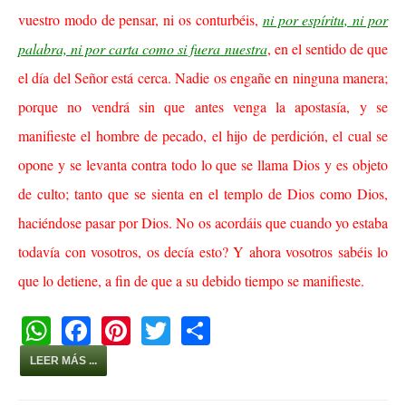
vuestro modo de pensar, ni os conturbéis,
ni por espíritu, ni por
palabra, ni por carta como si fuera nuestra
, en el sentido de que
el día del Señor está cerca. Nadie os engañe en ninguna manera;
porque no vendrá sin que antes venga la apostasía, y se
manifieste el hombre de pecado, el hijo de perdición, el cual se
opone y se levanta contra todo lo que se llama Dios y es objeto
de culto; tanto que se sienta en el templo de Dios como Dios,
haciéndose pasar por Dios. No os acordáis que cuando yo estaba
todavía con vosotros, os decía esto? Y ahora vosotros sabéis lo
que lo detiene, a fin de que a su debido tiempo se manifieste.
W
F
Pi
T
S
h
a
nt
wi
h
LEER MÁS ...
at
c
er
tt
ar