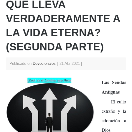
QUE LLEVA
p
o
VERDADERAMENTE A
k
LA VIDA ETERNA?
(SEGUNDA PARTE)
Publicado en
Devocionales
21 Abr 2021
Las Sendas
Antiguas
El culto
extraño y la
adoración a
Dios