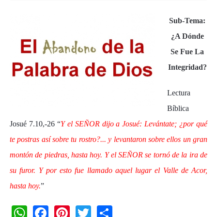
Sub-Tema:
¿A Dónde
Se Fue La
Integridad?
Lectura
Bíblica
Josué 7.10,-26 “
Y el SEÑOR dijo a Josué: Levántate; ¿por qué
te postras así sobre tu rostro?... y levantaron sobre ellos un gran
montón de piedras, hasta hoy. Y el SEÑOR se tornó de la ira de
su furor. Y por esto fue llamado aquel lugar el Valle de Acor,
hasta hoy.
”
W
F
Pi
T
S